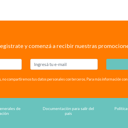
egistrate y comenzá a recibir nuestras promocion
, no compartiremos tus datos personales con terceros. Para más información consul
enerales de
Documentación para salir del
Polític
ación
país