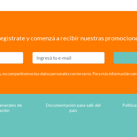
egistrate y comenzá a recibir nuestras promocion
, no compartiremos tus datos personales con terceros. Para más información consul
enerales de
Documentación para salir del
Polític
ación
país