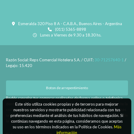
Esmeralda 320 Piso 8 A - C.A.B.A., Buenos Aires - Argentina
(011) 5365-8898
Lunes a Viernes de 9.30 a 18.30 hs.
Razón Social: Reps Comercial Hotelera S.A. / CUIT:
30-71257640-1
/
Legajo: 15.420
Boton de arrepentimiento
Podés cancelar tus compras realizadas de forma online o telefonica
dentro de un plazo máximo de 10 días desde la fecha que realizaste la
Este sitio utiliza cookies propias y de terceros para mejorar
compra (Disp.954/2025). Según decreto 809/2024 las tarifas aéreas
nuestros servicios y mostrarte publicidad relacionada con tus
se rigen por política tarifaria de la compañía aérea informada antes de
preferencias mediante el análisis de tus hábitos de navegación. Si
la contratación.
continúas navegando en esta página, consideramos que aceptas
su uso en los términos indicados en la Política de Cookies.
Más
información