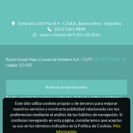
Esmeralda 320 Piso 8 A - C.A.B.A., Buenos Aires - Argentina
(011) 5365-8898
Lunes a Viernes de 9.30 a 18.30 hs.
Razón Social: Reps Comercial Hotelera S.A. / CUIT:
30-71257640-1
/
Legajo: 15.420
Boton de arrepentimiento
Podés cancelar tus compras realizadas de forma online o telefonica
dentro de un plazo máximo de 10 días desde la fecha que realizaste la
Este sitio utiliza cookies propias y de terceros para mejorar
compra (Disp.954/2025). Según decreto 809/2024 las tarifas aéreas
nuestros servicios y mostrarte publicidad relacionada con tus
se rigen por política tarifaria de la compañía aérea informada antes de
preferencias mediante el análisis de tus hábitos de navegación. Si
la contratación.
continúas navegando en esta página, consideramos que aceptas
su uso en los términos indicados en la Política de Cookies.
Más
información