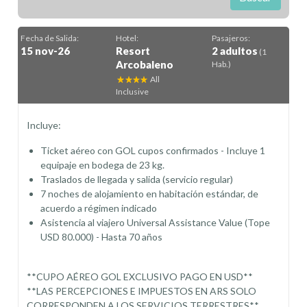
Fecha de Salida:
Hotel:
Pasajeros:
15 nov-26
Resort
2 adultos
(1
Arcobaleno
Hab.)
All
Inclusive
Incluye:
Ticket aéreo con GOL cupos confirmados - Incluye 1
equipaje en bodega de 23 kg.
Traslados de llegada y salida (servicio regular)
7 noches de alojamiento en habitación estándar, de
acuerdo a régimen indicado
Asistencia al viajero Universal Assistance Value (Tope
USD 80.000) - Hasta 70 años
**CUPO AÉREO GOL EXCLUSIVO PAGO EN USD**
**LAS PERCEPCIONES E IMPUESTOS EN ARS SOLO
CORRESPONDEN A LOS SERVICIOS TERRESTRES**