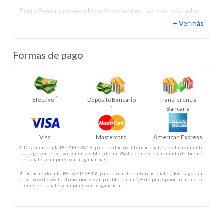
Porto Seguro posee playas imponentes , las mas visitadas
son Taperapuá, Mundai, Itacimirín y Curuipé, todas poseen
+ Ver más
barracas y se turnan en las noches para brindar maravillosas
fiestas. Otro punto neuralgico en la noche es la Pasarela do
alcohol, donde los lugareños montan tiendas como una
Formas de pago
feria y venden variados e intensos tragos.
Porto Seguro cuenta con amplia infraestructura hotelera y
la mayoria de estos hoteles son frente al mar cruzando la
1
Efectivo
Depósito Bancario
Transferencia
avenida principal. Fiesta, diversión, historia y buenas playas
2
Bancaria
es lo que te espera en Porto Seguro
Visa
Mastercard
American Express
1
De acuerdo a la RG AFIP 3819, para productos internacionales, exclusivamente
los pagos en efectivo serán pasibles de un 5% de percepción a cuenta de bienes
personales e impuesto a las ganancias.
2
De acuerdo a la RG AFIP 3819, para productos internacionales, los pagos en
efectivo y depósitos bancarios serán pasibles de un 5% de percepción a cuenta de
bienes personales e impuesto a las ganancias.